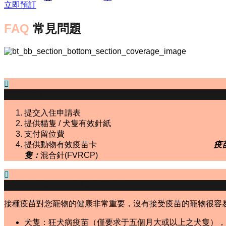
立即預訂
FAQ
常見問題
如何留位？
提交入住申請表
提供貓隻 / 犬隻有效針紙
支付留位費
提供動物有效疫苗卡
疫
隻：
混合針(FVRCP)
住宿安排、動物外出運動時間安排。
接種疫苗對您寵物的健康非常重要，沒有接受疫苗的寵物很容
犬隻：狂犬病疫苗（僅要求于五個月大或以上之犬隻），