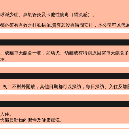
白血球減少症、鼻氣管炎及卡他性病毒（貓流感）。
有有效之杜虱措施,貴客若沒有時間安排，本公司可以代為滴Fron
、成貓每天餵食一餐，如幼犬、幼貓或有特別原因需每天餵食多
示。
二不對外開放，其他日期都可以探訪，每日探訪、入住及離開時間：10:0
入住。
舍職員動物的習性及健康狀況。