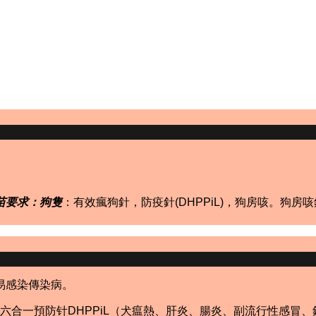
苗要求：狗隻
：有效瘋狗針，防疫針(DHPPiL)，狗房咳。狗
易感染傳染病。
六合一預防针DHPPiL（犬瘟熱、肝炎、腸炎、副流行性感冒