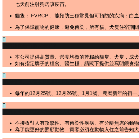
七天前注射狗房咳疫苗。
貓隻： FVRCP， 能預防三種常見但可預防的疾病：
為了保障寵物的健康，避免傳染，所有貓、犬隻住宿期間都必須
動物糧食是否需要攜帶？
本公司提供高質量、營養均衡的乾糧給貓隻、犬隻，成犬
如有指定牌子的糧食、醫生糧，請閣下提供並寫明餵食指
探訪時間、入住以及離開時間安排。
每年的12月25號、12月26號、1月1號、農曆新年的初一、初
患病或有攻擊性動物是否能入住？
不接收對人有攻擊性、有傳染性疾病、有分離焦慮的動物
為了能更好的照顧動物，貴客必須在動物入住之前告知犬